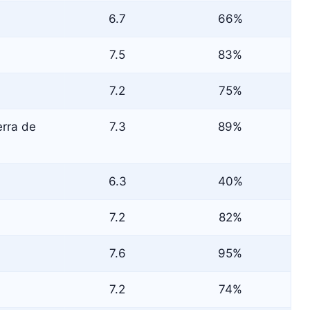
6.7
66%
7.5
83%
7.2
75%
erra de
7.3
89%
6.3
40%
7.2
82%
7.6
95%
7.2
74%