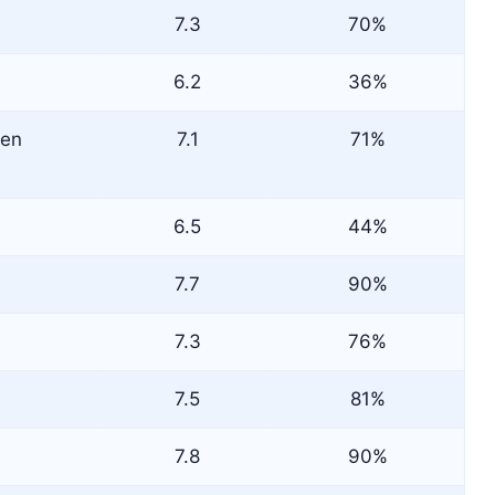
7.3
70%
6.2
36%
 en
7.1
71%
6.5
44%
7.7
90%
7.3
76%
7.5
81%
7.8
90%