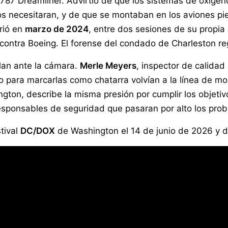
 787 Dreamliner. Advirtió de que los sistemas de oxíge
 los necesitaran, y de que se montaban en los aviones
urió en
marzo de 2024
, entre dos sesiones de su propia
contra Boeing. El forense del condado de Charleston reg
lan ante la cámara.
Merle Meyers
, inspector de calida
o para marcarlas como chatarra volvían a la línea de mo
gton, describe la misma presión por cumplir los objetiv
responsables de seguridad que pasaran por alto los probl
tival
DC/DOX
de Washington el 14 de junio de 2026 y d