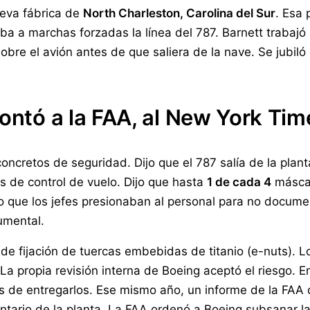
ueva fábrica de
North Charleston, Carolina del Sur
. Esa 
ba a marchas forzadas la línea del 787. Barnett trabajó 
sobre el avión antes de que saliera de la nave. Se jubil
contó a la FAA, al New York Tim
ncretos de seguridad. Dijo que el 787 salía de la planta
s de control de vuelo. Dijo que hasta
1 de cada 4
máscar
o que los jefes presionaban al personal para no docume
umental.
 de fijación de tuercas embebidas de titanio (e-nuts).
 propia revisión interna de Boeing aceptó el riesgo. 
tes de entregarlos. Ese mismo año, un informe de la FA
ntario de la planta. La FAA ordenó a Boeing subsanar la 