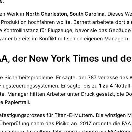
e.
uen Werk in
North Charleston, South Carolina
. Dieses We
-Produktion hochfahren wollte. Barnett arbeitete dort si
e Kontrollinstanz für Flugzeuge, bevor sie das Gebäude 
r er bereits im Konflikt mit seinen eigenen Managern.
A, der New York Times und der
e Sicherheitsprobleme. Er sagte, der 787 verlasse das 
Flugsteuerungssystemen. Er sagte, bis zu
1 zu 4
Notfall
gte, Manager hätten Arbeiter unter Druck gesetzt, die 
e Papiertrail.
stigungsprozess für Titan-E-Muttern. Die winzigen Meta
e Überprüfung nahm das Risiko an. 2017 ordnete die FAA
zu säubern. Im selben Jahr kennzeichnete ein FAA-Beri