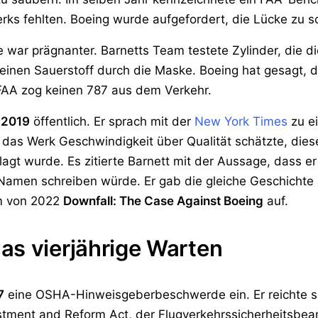
rks fehlten. Boeing wurde aufgefordert, die Lücke zu s
war prägnanter. Barnetts Team testete Zylinder, die d
 keinen Sauerstoff durch die Maske. Boeing hat gesagt, 
 FAA zog keinen 787 aus dem Verkehr.
l 2019
öffentlich. Er sprach mit der
New York Times
zu ei
ss das Werk Geschwindigkeit über Qualität schätzte, die
agt wurde. Es zitierte Barnett mit der Aussage, dass e
amen schreiben würde. Er gab die gleiche Geschichte a
lm von 2022
Downfall: The Case Against Boeing
auf.
as vierjährige Warten
7
eine OSHA-Hinweisgeberbeschwerde ein. Er reichte s
stment and Reform Act, der Flugverkehrssicherheitsbeam