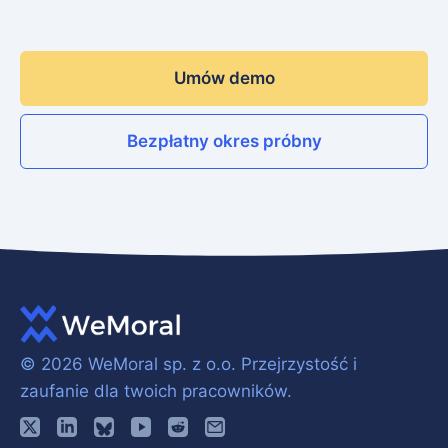
Umów demo
Bezpłatny okres próbny
© 2026 WeMoral sp. z o.o.
Przejrzystość i
zaufanie dla twoich pracowników.