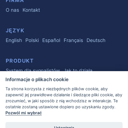
FIRMA
O nas
Kontakt
JĘZYK
English
Polski
Español
Français
Deutsch
PRODUKT
System dla sygnalistów
Jak to działa
Informacje o plikach cookie
Ta strona korzysta z niezbędnych plików cookie, aby
PRZEWODNIK
zapewnić jej prawidłowe działanie i śledzące pliki cookie, aby
Podstawy
Sygnaliści
Prawo
Biznes
zrozumieć, w jaki sposób z nią wchodzisz w interakcje. Te
ostatnie zostaną ustawione dopiero po uzyskaniu zgody.
Często Zadawane Pytania
Pozwól mi wybrać
Raport o sygnalistach w UE 2026
Ustawienia