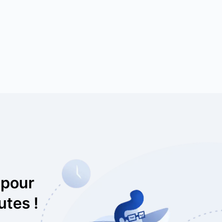
 pour
utes !