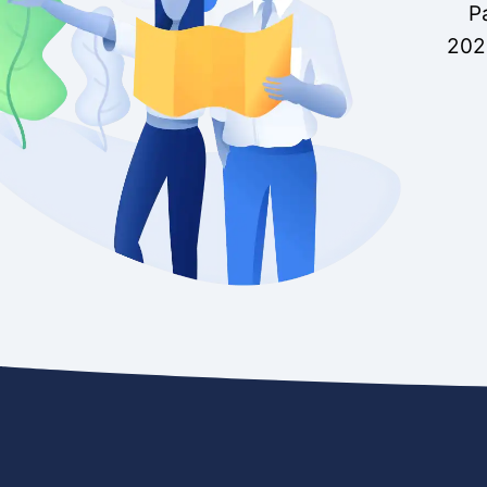
P
202