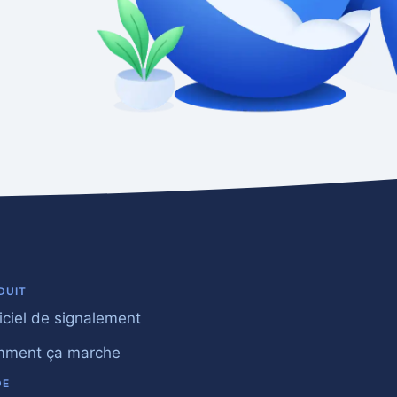
DUIT
iciel de signalement
ment ça marche
DE