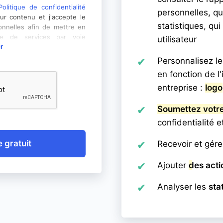
Politique de confidentialité
personnelles, qu
ur contenu et j'accepte le
statistiques, qu
nnelles afin de mettre en
re de services par voie
utilisateur
r
u service wemoral.com. J'ai
es données susmentionnées
Personnalisez le
 d'accéder à mes données, de
en fonction de 
er mon consentement à tout
retrait du consentement
entreprise :
logo
itement effectué avant son
Soumettez votr
confidentialité 
 gratuit
Recevoir et gér
Ajouter
des acti
Analyser les
sta