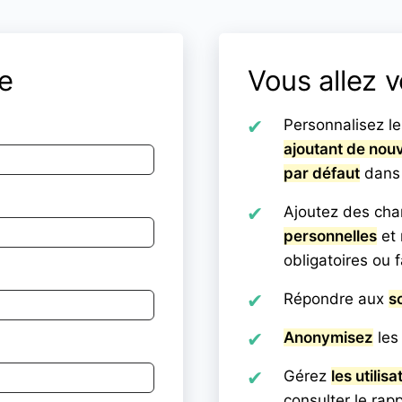
e
Vous allez v
Personnalisez l
ajoutant de nou
par défaut
dans 
Ajoutez des ch
personnelles
et
obligatoires ou f
Répondre aux
s
Anonymisez
les
Gérez
les utilis
consulter le rap