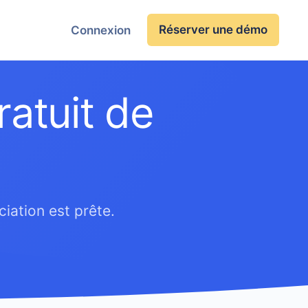
Réserver une démo
Connexion
atuit de
iation est prête.