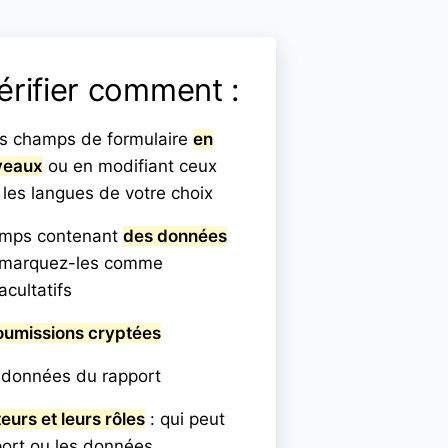
érifier comment :
es champs de formulaire
en
veaux
ou en modifiant ceux
les langues de votre choix
amps contenant
des données
 marquez-les comme
acultatifs
oumissions cryptées
 données du rapport
ateurs et leurs rôles
: qui peut
port ou les données