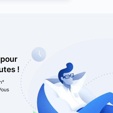
 pour
utes !
n°
Vous