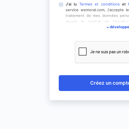
J'ai lu
Termes et conditions
et
service wemoral.com, j'accepte le
traitement de mes données perso
œuvre le contrat de fournitu
développe
électronique sous forme d'accès a
été informé que la fourniture d
est volontaire et que j'ai le droit
les corriger, ainsi que de retir
moment, sous réserve que le 
n'affecte pas la légalité du tra
retrait.
Créez un compte