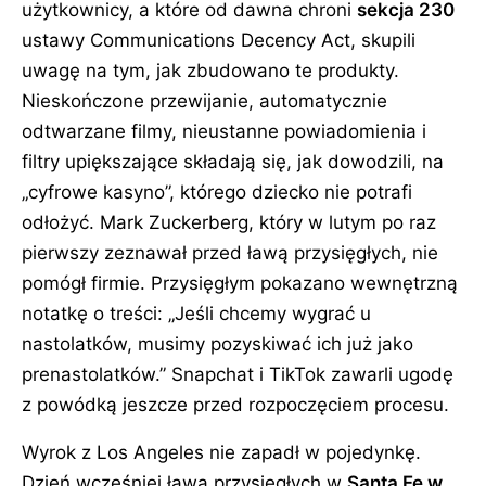
użytkownicy, a które od dawna chroni
sekcja 230
ustawy Communications Decency Act, skupili
uwagę na tym, jak zbudowano te produkty.
Nieskończone przewijanie, automatycznie
odtwarzane filmy, nieustanne powiadomienia i
filtry upiększające składają się, jak dowodzili, na
cyfrowe kasyno
, którego dziecko nie potrafi
odłożyć. Mark Zuckerberg, który w lutym po raz
pierwszy zeznawał przed ławą przysięgłych, nie
pomógł firmie. Przysięgłym pokazano wewnętrzną
notatkę o treści:
Jeśli chcemy wygrać u
nastolatków, musimy pozyskiwać ich już jako
prenastolatków.
Snapchat i TikTok zawarli ugodę
z powódką jeszcze przed rozpoczęciem procesu.
Wyrok z Los Angeles nie zapadł w pojedynkę.
Dzień wcześniej ława przysięgłych w
Santa Fe w