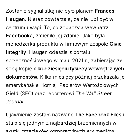
Zostanie sygnalistką nie było planem
Frances
Haugen
. Nieraz powtarzała, że nie lubi być w
centrum uwagi. To, co zobaczyła wewnątrz
Facebooka
, zmieniło jej zdanie. Jako była
menedżerka produktu w firmowym zespole
Civic
Integrity
, Haugen odeszła z portalu
społecznościowego w maju 2021 r., zabierając ze
sobą kopie
kilkudziesięciu tysięcy wewnętrznych
dokumentów
. Kilka miesięcy później przekazała je
amerykańskiej Komisji Papierów Wartościowych i
Giełd (SEC) oraz reporterowi
The Wall Street
Journal
.
Ujawnienie zostało nazwane
The Facebook Files
i
stało się jednym z najbardziej brzemiennych w
skutki przecieków korporacyjnych ery mediów