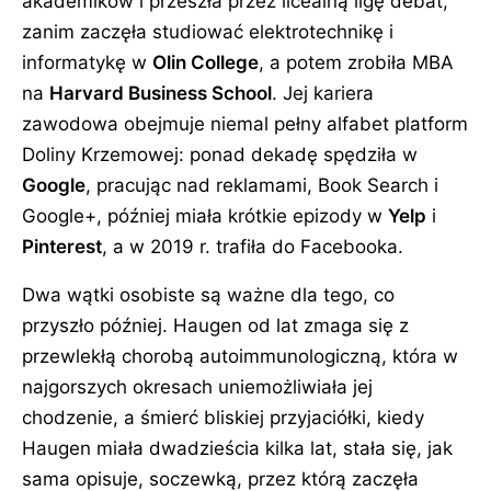
akademików i przeszła przez licealną ligę debat,
zanim zaczęła studiować elektrotechnikę i
informatykę w
Olin College
, a potem zrobiła MBA
na
Harvard Business School
. Jej kariera
zawodowa obejmuje niemal pełny alfabet platform
Doliny Krzemowej: ponad dekadę spędziła w
Google
, pracując nad reklamami, Book Search i
Google+, później miała krótkie epizody w
Yelp
i
Pinterest
, a w 2019 r. trafiła do Facebooka.
Dwa wątki osobiste są ważne dla tego, co
przyszło później. Haugen od lat zmaga się z
przewlekłą chorobą autoimmunologiczną, która w
najgorszych okresach uniemożliwiała jej
chodzenie, a śmierć bliskiej przyjaciółki, kiedy
Haugen miała dwadzieścia kilka lat, stała się, jak
sama opisuje, soczewką, przez którą zaczęła