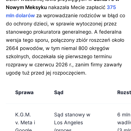
Nowym Meksyku
nakazała Mecie zapłacić
375
mln dolarów
za wprowadzanie rodziców w błąd co
do ochrony dzieci, w sprawie wytoczonej przez
stanowego prokuratora generalnego. A federalna
wersja tego sporu, połączony zbiór roszczeń około
2664 powodów, w tym niemal 800 okręgów
szkolnych, doczekała się pierwszego terminu
rozprawy w czerwcu 2026 r., zanim firmy zawarły
ugodę tuż przed jej rozpoczęciem.
Sprawa
Sąd
Rozst
K.G.M.
Sąd stanowy w
6 mln
v. Meta i
Los Angeles
wadli
Google
(proces
(3 ml