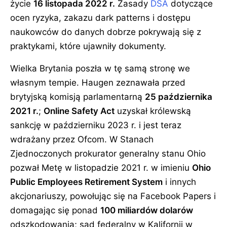
życie
16 listopada 2022 r.
Zasady
DSA
dotyczące
ocen ryzyka, zakazu dark patterns i dostępu
naukowców do danych dobrze pokrywają się z
praktykami, które ujawniły dokumenty.
Wielka Brytania poszła w tę samą stronę we
własnym tempie. Haugen zeznawała przed
brytyjską komisją parlamentarną
25 października
2021 r.
;
Online Safety Act
uzyskał królewską
sankcję w październiku 2023 r. i jest teraz
wdrażany przez Ofcom. W Stanach
Zjednoczonych prokurator generalny stanu Ohio
pozwał Metę w listopadzie 2021 r. w imieniu
Ohio
Public Employees Retirement System
i innych
akcjonariuszy, powołując się na Facebook Papers i
domagając się ponad
100 miliardów dolarów
odszkodowania; sąd federalny w Kalifornii w