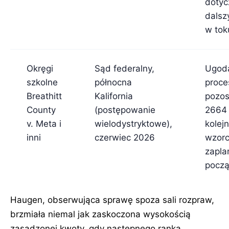
dotyc
dalsz
w tok
Okręgi
Sąd federalny,
Ugoda
szkolne
północna
proce
Breathitt
Kalifornia
pozos
County
(postępowanie
2664 
v. Meta i
wielodystryktowe),
kolej
inni
czerwiec 2026
wzor
zapl
począ
Haugen, obserwująca sprawę spoza sali rozpraw,
brzmiała niemal jak zaskoczona wysokością
zasądzonej kwoty, gdy następnego ranka