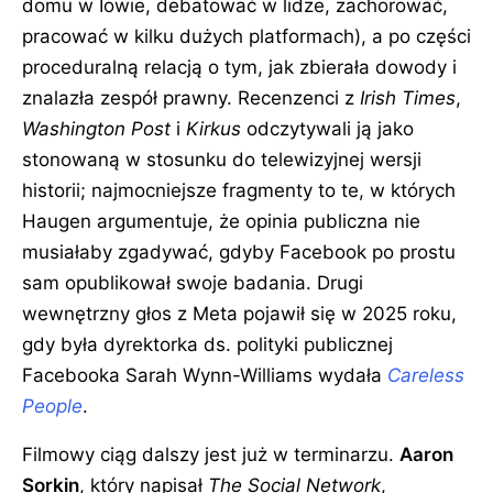
domu w Iowie, debatować w lidze, zachorować,
pracować w kilku dużych platformach), a po części
proceduralną relacją o tym, jak zbierała dowody i
znalazła zespół prawny. Recenzenci z
Irish Times
,
Washington Post
i
Kirkus
odczytywali ją jako
stonowaną w stosunku do telewizyjnej wersji
historii; najmocniejsze fragmenty to te, w których
Haugen argumentuje, że opinia publiczna nie
musiałaby zgadywać, gdyby Facebook po prostu
sam opublikował swoje badania. Drugi
wewnętrzny głos z Meta pojawił się w 2025 roku,
gdy była dyrektorka ds. polityki publicznej
Facebooka Sarah Wynn-Williams wydała
Careless
People
.
Filmowy ciąg dalszy jest już w terminarzu.
Aaron
Sorkin
, który napisał
The Social Network
,