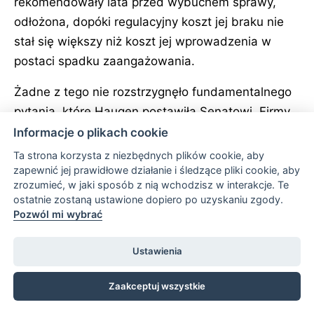
rekomendowały lata przed wybuchem sprawy,
odłożona, dopóki regulacyjny koszt jej braku nie
stał się większy niż koszt jej wprowadzenia w
postaci spadku zaangażowania.
Żadne z tego nie rozstrzygnęło fundamentalnego
pytania, które Haugen postawiła Senatowi. Firmy
platformowe wciąż piszą własne reguły, prowadzą
Informacje o plikach cookie
własne badania i same decydują, którą ich część
Ta strona korzysta z niezbędnych plików cookie, aby
można pokazać publicznie. Po Facebook Files
zapewnić jej prawidłowe działanie i śledzące pliki cookie, aby
zrozumieć, w jaki sposób z nią wchodzisz w interakcje. Te
zmieniło się to, że regulatorzy mają teraz znacznie
ostatnie zostaną ustawione dopiero po uzyskaniu zgody.
wyraźniejszy obraz tego, na co patrzą, a była
Pozwól mi wybrać
menedżerka produktu z Iowa City jest jednym z
powodów.
Ustawienia
Zaakceptuj wszystkie
Zaktualizowano
2026-06-27