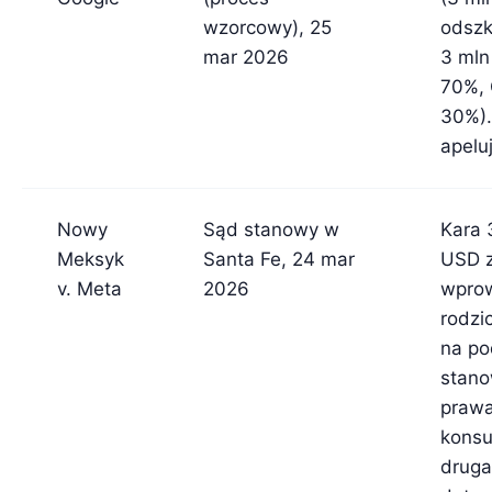
wzorcowy), 25
odsz
mar 2026
3 mln
70%, 
30%).
apelu
Nowy
Sąd stanowy w
Kara 
Meksyk
Santa Fe, 24 mar
USD 
v. Meta
2026
wpro
rodzi
na po
stan
praw
konsu
druga