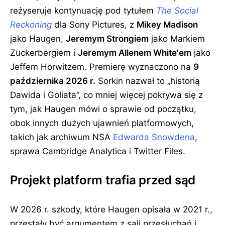
reżyseruje kontynuację pod tytułem
The Social
Reckoning
dla Sony Pictures, z
Mikey Madison
jako Haugen,
Jeremym Strongiem
jako Markiem
Zuckerbergiem i
Jeremym Allenem White'em
jako
Jeffem Horwitzem. Premierę wyznaczono na
9
października 2026 r.
Sorkin nazwał to
historią
Dawida i Goliata
, co mniej więcej pokrywa się z
tym, jak Haugen mówi o sprawie od początku,
obok innych dużych ujawnień platformowych,
takich jak archiwum NSA
Edwarda Snowdena
,
sprawa Cambridge Analytica i Twitter Files.
Projekt platform trafia przed sąd
W 2026 r. szkody, które Haugen opisała w 2021 r.,
przestały być argumentem z sali przesłuchań i