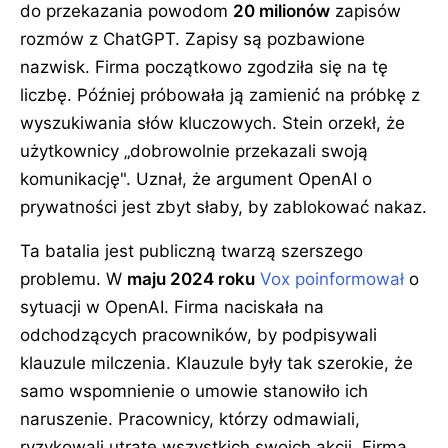
do przekazania powodom
20 milionów
zapisów
rozmów z ChatGPT. Zapisy są pozbawione
nazwisk. Firma początkowo zgodziła się na tę
liczbę. Później próbowała ją zamienić na próbkę z
wyszukiwania słów kluczowych. Stein orzekł, że
użytkownicy „dobrowolnie przekazali swoją
komunikację". Uznał, że argument OpenAI o
prywatności jest zbyt słaby, by zablokować nakaz.
Ta batalia jest publiczną twarzą szerszego
problemu. W
maju 2024 roku
Vox poinformował
o
sytuacji w OpenAI. Firma naciskała na
odchodzących pracowników, by podpisywali
klauzule milczenia. Klauzule były tak szerokie, że
samo wspomnienie o umowie stanowiło ich
naruszenie. Pracownicy, którzy odmawiali,
ryzykowali utratę wszystkich swoich akcji. Firma