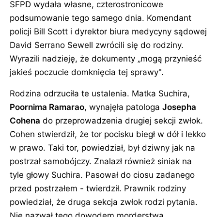
SFPD wydała własne, czterostronicowe
podsumowanie tego samego dnia. Komendant
policji Bill Scott i dyrektor biura medycyny sądowej
David Serrano Sewell zwrócili się do rodziny.
Wyrazili nadzieję, że dokumenty „mogą przynieść
jakieś poczucie domknięcia tej sprawy".
Rodzina odrzuciła te ustalenia. Matka Suchira,
Poornima Ramarao
, wynajęła patologa
Josepha
Cohena
do przeprowadzenia drugiej sekcji zwłok.
Cohen stwierdził, że tor pocisku biegł w dół i lekko
w prawo. Taki tor, powiedział, był dziwny jak na
postrzał samobójczy. Znalazł również siniak na
tyle głowy Suchira. Pasował do ciosu zadanego
przed postrzałem - twierdził. Prawnik rodziny
powiedział, że druga sekcja zwłok rodzi pytania.
Nie nazwał tego dowodem morderstwa.