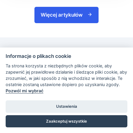
Więcej artykułów
Informacje o plikach cookie
Uruchom kanał zgłoszeń
Ta strona korzysta z niezbędnych plików cookie, aby
zapewnić jej prawidłowe działanie i śledzące pliki cookie, aby
sygnalistów w niecałe 5 minut!
zrozumieć, w jaki sposób z nią wchodzisz w interakcje. Te
ostatnie zostaną ustawione dopiero po uzyskaniu zgody.
Gotowa strona zgłoszeniowa zgodna z ustawą o
Pozwól mi wybrać
ochronie sygnalistów. Wdrożysz ją bez
programisty.
Ustawienia
Zaakceptuj wszystkie
Umów demo