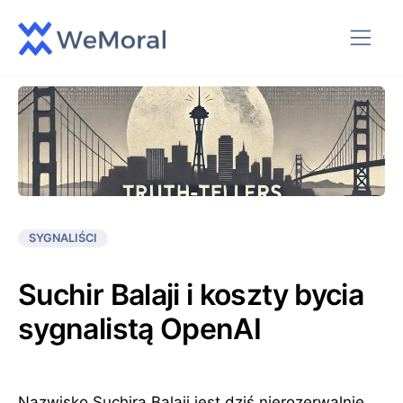
SYGNALIŚCI
Suchir Balaji i koszty bycia
sygnalistą OpenAI
Nazwisko Suchira Balaji jest dziś nierozerwalnie