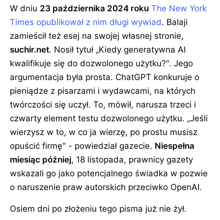
W dniu
23 października 2024 roku
The New York
Times opublikował z nim długi wywiad
. Balaji
zamieścił też esej na swojej własnej stronie,
suchir.net
. Nosił tytuł „Kiedy generatywna AI
kwalifikuje się do dozwolonego użytku?". Jego
argumentacja była prosta. ChatGPT konkuruje o
pieniądze z pisarzami i wydawcami, na których
twórczości się uczył. To, mówił, narusza trzeci i
czwarty element testu dozwolonego użytku. „Jeśli
wierzysz w to, w co ja wierzę, po prostu musisz
opuścić firmę" - powiedział gazecie.
Niespełna
miesiąc później
, 18 listopada, prawnicy gazety
wskazali go jako potencjalnego świadka w pozwie
o naruszenie praw autorskich przeciwko OpenAI.
Osiem dni po złożeniu tego pisma już nie żył.