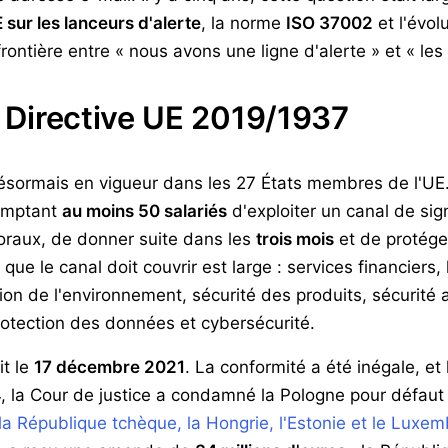
 sur les lanceurs d'alerte
, la norme
ISO 37002
et l'évol
rontière entre « nous avons une ligne d'alerte » et « les g
 : Directive UE 2019/1937
ésormais en vigueur dans les 27 États membres de l'UE.
comptant
au moins 50 salariés
d'exploiter un canal de si
 oraux, de donner suite dans les
trois mois
et de protéger
s que le canal doit couvrir est large : services financiers
ion de l'environnement, sécurité des produits, sécurité 
otection des données et cybersécurité.
it le
17 décembre 2021
. La conformité a été inégale, e
4, la Cour de justice a condamné la Pologne pour défaut
 la République tchèque, la Hongrie, l'Estonie et le Luxe