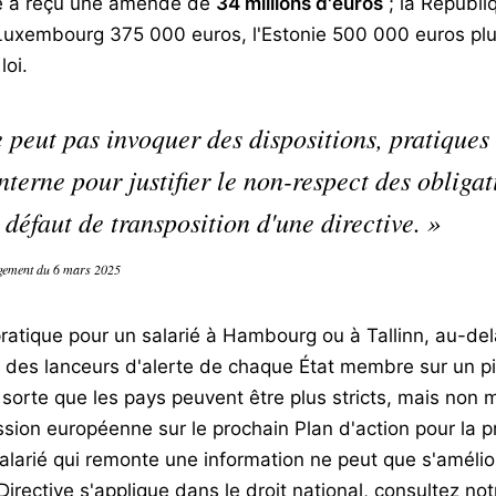
le a reçu une amende de
34 millions d'euros
; la Républi
le Luxembourg 375 000 euros, l'Estonie 500 000 euros pl
loi.
peut pas invoquer des dispositions, pratiques 
nterne pour justifier le non-respect des obliga
e défaut de transposition d'une directive. »
ugement du 6 mars 2025
atique pour un salarié à Hambourg ou à Tallinn, au-delà
on des lanceurs d'alerte de chaque État membre sur un pie
 sorte que les pays peuvent être plus stricts, mais non
ion européenne sur le prochain Plan d'action pour la pr
 salarié qui remonte une information ne peut que s'amél
Directive s'applique dans le droit national, consultez no