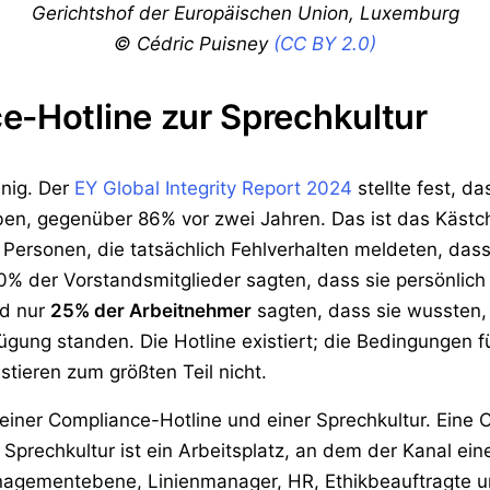
Gerichtshof der Europäischen Union, Luxemburg
© Cédric Puisney
(CC BY 2.0)
e-Hotline zur Sprechkultur
enig. Der
EY Global Integrity Report 2024
stellte fest, d
ben, gegenüber 86% vor zwei Jahren. Das ist das Kästc
ersonen, die tatsächlich Fehlverhalten meldeten, dass 
40% der Vorstandsmitglieder sagten, dass sie persönlic
nd nur
25% der Arbeitnehmer
sagten, dass sie wussten,
ung standen. Die Hotline existiert; die Bedingungen f
stieren zum größten Teil nicht.
einer Compliance-Hotline und einer Sprechkultur. Eine C
Sprechkultur ist ein Arbeitsplatz, an dem der Kanal e
nagementebene, Linienmanager, HR, Ethikbeauftragte