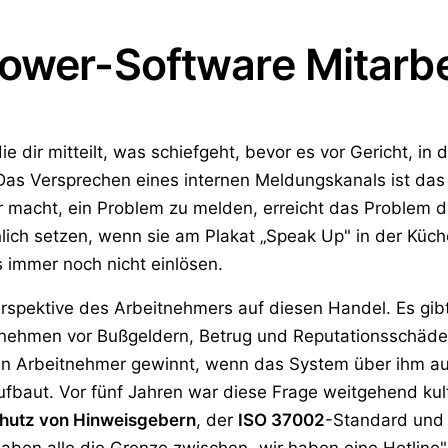
ower-Software Mitarbe
die dir mitteilt, was schiefgeht, bevor es vor Gericht, i
 Das Versprechen eines internen Meldungskanals ist das
 macht, ein Problem zu melden, erreicht das Problem di
hlich setzen, wenn sie am Plakat „Speak Up" in der Küch
 immer noch nicht einlösen.
erspektive des Arbeitnehmers auf diesen Handel. Es gibt
ehmen vor Bußgeldern, Betrug und Reputationsschäden 
 ein Arbeitnehmer gewinnt, wenn das System über ihm au
fbaut. Vor fünf Jahren war diese Frage weitgehend kultu
chutz von Hinweisgebern
, der
ISO 37002
-Standard und 