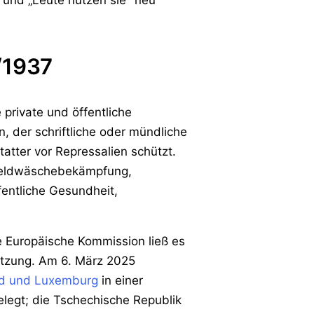
 und „Leute nutzen sie" neu
/1937
 private und öffentliche
, der schriftliche oder mündliche
atter vor Repressalien schützt.
, Geldwäschebekämpfung,
fentliche Gesundheit,
ie Europäische Kommission ließ es
etzung. Am 6. März 2025
and und Luxemburg
in einer
legt; die Tschechische Republik