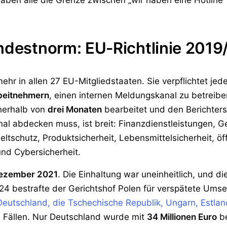
aben alle die Grenze zwischen „wir haben eine Hotline"
indestnorm: EU-Richtlinie 2019
ehr in allen 27 EU-Mitgliedstaaten. Sie verpflichtet jede
beitnehmern
, einen internen Meldungskanal zu betreiben
nerhalb von
drei Monaten
bearbeitet und den Berichterst
Kanal abdecken muss, ist breit: Finanzdienstleistungen
ltschutz, Produktsicherheit, Lebensmittelsicherheit, öf
nd Cybersicherheit.
Dezember 2021
. Die Einhaltung war uneinheitlich, und d
024 bestrafte der Gerichtshof Polen für verspätete Ums
eutschland, die Tschechische Republik, Ungarn, Estl
ällen. Nur Deutschland wurde mit
34 Millionen Euro
be