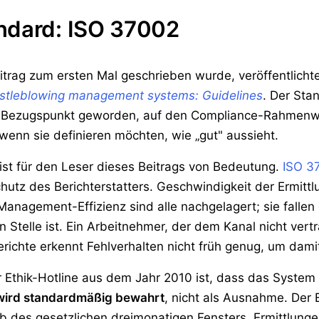
ndard: ISO 37002
itrag zum ersten Mal geschrieben wurde, veröffentlichte
stleblowing management systems: Guidelines
. Der Stan
 zum Bezugspunkt geworden, auf den Compliance-Rahmenw
enn sie definieren möchten, wie „gut" aussieht.
f, ist für den Leser dieses Beitrags von Bedeutung.
ISO 3
chutz des Berichterstatters. Geschwindigkeit der Ermitt
anagement-Effizienz sind alle nachgelagert; sie fallen
 Stelle ist. Ein Arbeitnehmer, der dem Kanal nicht vertra
erichte erkennt Fehlverhalten nicht früh genug, um dam
 Ethik-Hotline aus dem Jahr 2010 ist, dass das System 
wird standardmäßig bewahrt
, nicht als Ausnahme. Der B
lb des gesetzlichen dreimonatigen Fensters. Ermittlung