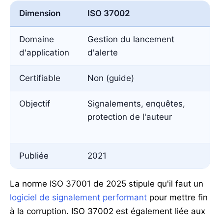
Dimension
ISO 37002
I
Domaine
Gestion du lancement
G
d'application
d'alerte
c
Certifiable
Non (guide)
O
Objectif
Signalements, enquêtes,
P
protection de l'auteur
r
c
Publiée
2021
2
La norme ISO 37001 de 2025 stipule qu'il faut un
logiciel de signalement performant
pour mettre fin
à la corruption. ISO 37002 est également liée aux