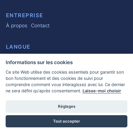
ENTREPRISE
À propos
Contact
LANGUE
English
Polski
Español
Français
Deutsch
Informations sur les cookies
Ce site Web utilise des cookies essentiels pour garantir son
PRODUIT
bon fonctionnement et des cookies de suivi pour
comprendre comment vous interagissez avec lui. Ce dernier
Logiciel de signalement
Comment ça marche
ne sera défini qu'après consentement.
Laisse-moi choisir
Réglages
GUIDE
Principes de base
Réglementation
Affaires
Tout accepter
Questions fréquemment posées