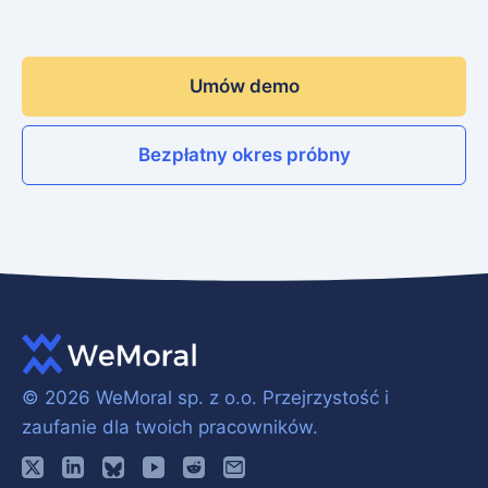
Umów demo
Bezpłatny okres próbny
© 2026 WeMoral sp. z o.o.
Przejrzystość i
zaufanie dla twoich pracowników.