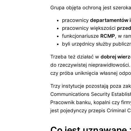
Grupa objęta ochroną jest szeroka
pracownicy
departamentów i 
pracownicy większości
przed
funkcjonariusze
RCMP
, w ra
byli urzędnicy służby public
Trzeba też działać w
dobrej wierz
do rzeczywistej nieprawidłowości. 
czy próba uniknięcia własnej odpo
Trzy instytucje pozostają poza za
Communications Security Establi
Pracownik banku, kopalni czy firm
jest pojedynczy przepis Criminal 
Co jest uznawane 