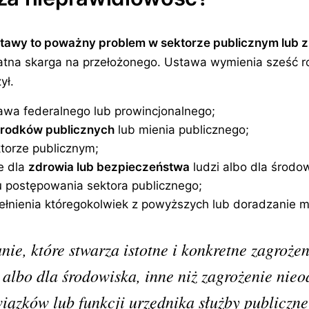
tawy to poważny problem w sektorze publicznym lub z
atna skarga na przełożonego. Ustawa wymienia sześć r
ył.
rawa federalnego lub prowincjonalnego;
środków publicznych
lub mienia publicznego;
torze publicznym;
ie dla
zdrowia lub bezpieczeństwa
ludzi albo dla środo
 postępowania sektora publicznego;
łnienia któregokolwiek z powyższych lub doradzanie m
nie, które stwarza istotne i konkretne zagrożen
albo dla środowiska, inne niż zagrożenie nieo
zków lub funkcji urzędnika służby publiczne