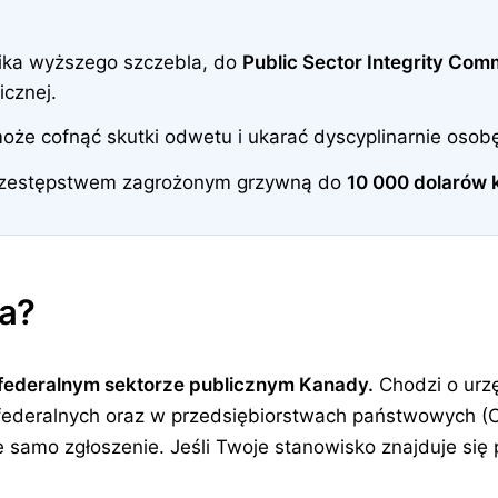
nika wyższego szczebla, do
Public Sector Integrity Com
icznej.
że cofnąć skutki odwetu i ukarać dyscyplinarnie osobę,
 przestępstwem zagrożonym grzywną do
10 000 dolarów 
a?
federalnym sektorze publicznym Kanady.
Chodzi o urz
federalnych oraz w przedsiębiorstwach państwowych (C
ie samo zgłoszenie. Jeśli Twoje stanowisko znajduje się