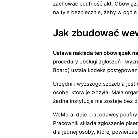
zachować poufność akt. Obowiązek 
na tyle bezpiecznie, żeby w ogóle 
Jak zbudować wew
Ustawa nakłada ten obowiązek na 
procedury obsługi zgłoszeń i wyz
Board) ustala kodeks postępowani
Urzędnik wyższego szczebla jest o
osobę, która je złożyła. Mała org
żadna instytucja nie zostaje bez d
WeMoral daje pracodawcy poufny k
Pracownik składa zgłoszenie pise
dla jednej osoby, której powierza