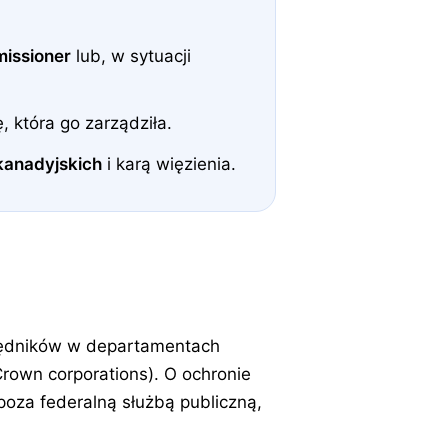
missioner
lub, w sytuacji
 która go zarządziła.
kanadyjskich
i karą więzienia.
ędników w departamentach
rown corporations). O ochronie
 poza federalną służbą publiczną,