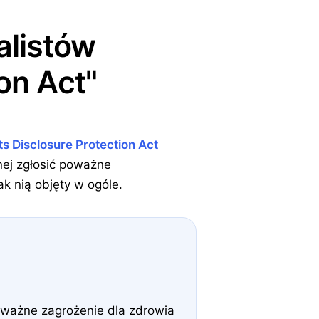
alistów
on Act"
ts Disclosure Protection Act
nej zgłosić poważne
k nią objęty w ogóle.
oważne zagrożenie dla zdrowia