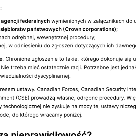
:
agencji federalnych
wymienionych w załącznikach do 
siębiorstw państwowych (Crown corporations)
;
mach odrębnej, wewnętrznej procedury;
znej, w odniesieniu do zgłoszeń dotyczących ich dawneg
e
. Chronione zgłoszenie to takie, którego dokonuje się 
Nie trzeba mieć ostatecznie racji. Potrzebne jest jedna
wiedzialności dyscyplinarnej.
kresem ustawy. Canadian Forces, Canadian Security Intel
shment (CSE) prowadzą własne, odrębne procedury. Wię
y technologicznej nie zyskuje na mocy tej ustawy nicze
Code, do którego wracamy poniżej.
za nieprawidłowość?