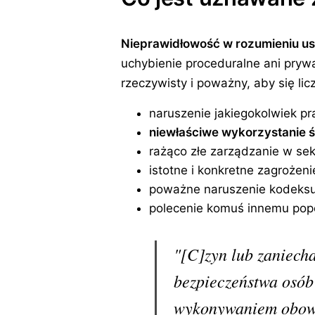
Nieprawidłowość w rozumieniu us
uchybienie proceduralne ani pryw
rzeczywisty i poważny, aby się licz
naruszenie jakiegokolwiek p
niewłaściwe wykorzystanie 
rażąco złe zarządzanie w sek
istotne i konkretne zagrożen
poważne naruszenie kodeksu
polecenie komuś innemu pope
"[C]zyn lub zaniecha
bezpieczeństwa osób 
wykonywaniem obowią