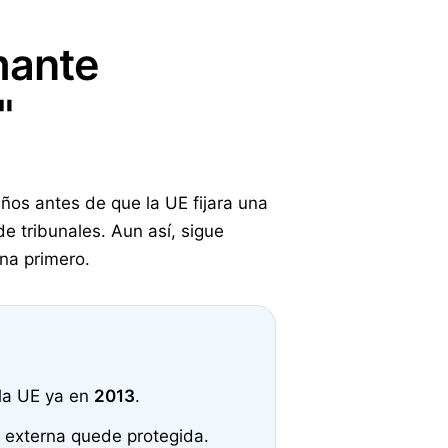
mante
"
años antes de que la UE fijara una
 tribunales. Aun así, sigue
rna primero.
 la UE ya en
2013
.
a externa quede protegida.