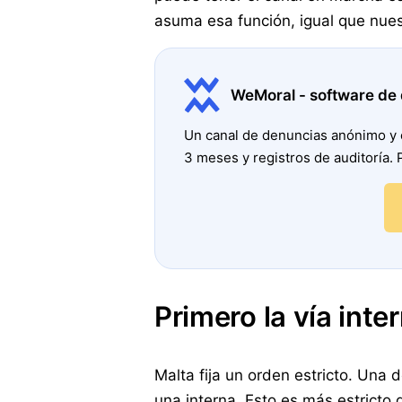
asuma esa función, igual que nues
WeMoral - software de
Un canal de denuncias anónimo y c
3 meses y registros de auditoría. 
Primero la vía inte
Malta fija un orden estricto. Una 
una interna. Esto es más estricto q