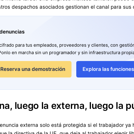
tros despachos asociados gestionan el canal para sus c
 denuncias
ifrado para tus empleados, proveedores y clientes, con gestión 
Ponlo en marcha sin un programador y sin infraestructura propia
Reserva una demostración
Explora las funciones
rna, luego la externa, luego la p
denuncia externa solo está protegida si el trabajador ya
ue la directiva de la UE, que deja al trabajador elegir li