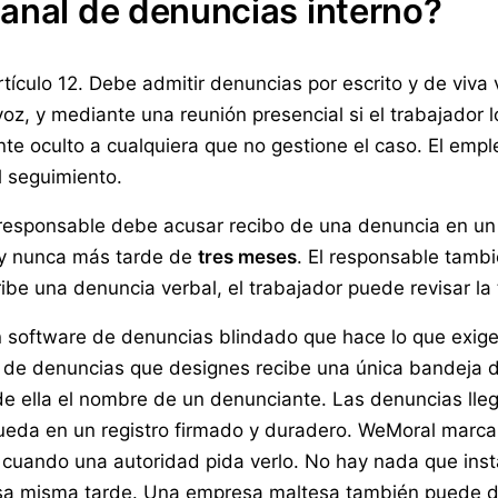
anal de denuncias interno?
 artículo 12. Debe admitir denuncias por escrito y de viv
oz, y mediante una reunión presencial si el trabajador l
te oculto a cualquiera que no gestione el caso. El emp
 seguimiento.
l responsable debe acusar recibo de una denuncia en u
 y nunca más tarde de
tres meses
. El responsable tambi
e una denuncia verbal, el trabajador puede revisar la tr
 software de denuncias blindado que hace lo que exige 
 de denuncias que designes recibe una única bandeja d
de ella el nombre de un denunciante. Las denuncias lleg
ueda en un registro firmado y duradero. WeMoral marca
 cuando una autoridad pida verlo. No hay nada que ins
esa misma tarde. Una empresa maltesa también puede d