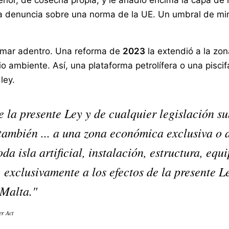
rior, de cosecha propia, y le añadió encima la capa de
na denuncia sobre una norma de la UE. Un umbral de min
 mar adentro. Una reforma de
2023
la extendió a la zo
o ambiente. Así, una plataforma petrolífera o una pisci
ley.
e la presente Ley y de cualquier legislación su
 también ... a una zona económica exclusiva o 
da isla artificial, instalación, estructura, equ
, exclusivamente a los efectos de la presente Le
 Malta."
er Act