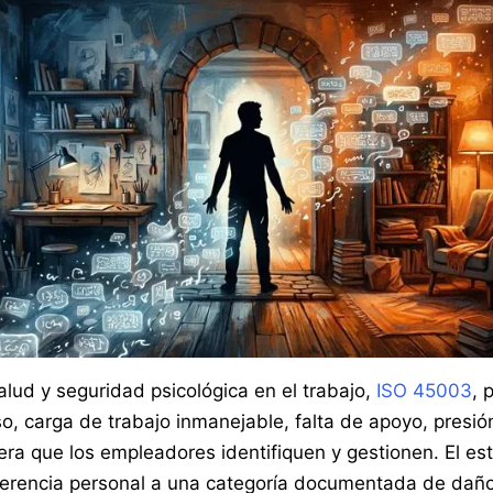
salud y seguridad psicológica en el trabajo,
ISO 45003
, 
o, carga de trabajo inmanejable, falta de apoyo, presi
ra que los empleadores identifiquen y gestionen. El est
ferencia personal a una categoría documentada de daño