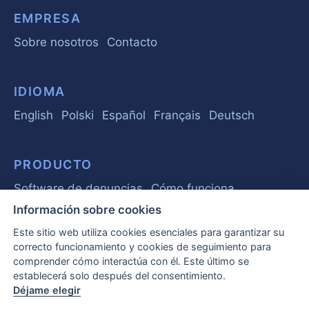
EMPRESA
Sobre nosotros
Contacto
IDIOMA
English
Polski
Español
Français
Deutsch
PRODUCTO
Software de denuncias
Cómo funciona
Información sobre cookies
Este sitio web utiliza cookies esenciales para garantizar su
GUÍA
correcto funcionamiento y cookies de seguimiento para
Conceptos básicos
Legislación
Negocio
comprender cómo interactúa con él. Este último se
establecerá solo después del consentimiento.
Preguntas frecuentes
Déjame elegir