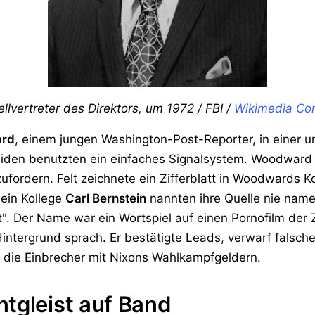
ellvertreter des Direktors, um 1972 / FBI /
Wikimedia C
ard
, einem jungen Washington-Post-Reporter, in einer un
e beiden benutzten ein einfaches Signalsystem. Woodwar
ufordern. Felt zeichnete ein Zifferblatt in Woodwards 
ein Kollege
Carl Bernstein
nannten ihre Quelle nie name
". Der Name war ein Wortspiel auf einen Pornofilm der Z
Hintergrund sprach. Er bestätigte Leads, verwarf falsch
d die Einbrecher mit Nixons Wahlkampfgeldern.
tgleist auf Band