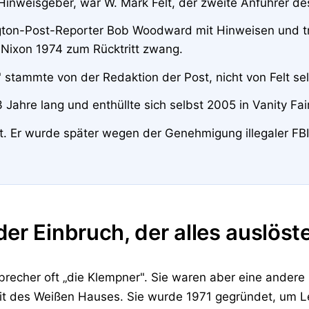
Hinweisgeber, war W. Mark Felt, der zweite Anführer d
ington-Post-Reporter Bob Woodward mit Hinweisen und t
 Nixon 1974 zum Rücktritt zwang.
tammte von der Redaktion der Post, nicht von Felt sel
 Jahre lang und enthüllte sich selbst 2005 in Vanity Fair
t. Er wurde später wegen der Genehmigung illegaler FBI
er Einbruch, der alles auslöst
brecher oft „die Klempner". Sie waren aber eine andere
it des Weißen Hauses. Sie wurde 1971 gegründet, um L