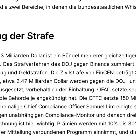
 die zwei Bereiche, in denen die bundesstaatlichen Whi
g der Strafe
3 Milliarden Dollar ist ein Bündel mehrerer gleichzeiti
. Das Strafverfahren des DOJ gegen Binance summiert 
ug und Geldstrafen. Die Zivilstrafe von FinCEN beträgt 3
ar, etwa 2,47 Milliarden Dollar werden gegen die DOJ- 
sgesetzt, vorbehaltlich der Einhaltung. OFAC setzte sep
 die Behörde je angekündigt hat. Die CFTC setzte 150 Mi
malige Chief Compliance Officer Samuel Lim einigte sic
rigen unabhängigen Compliance-Monitor und danach drei 
hnung ist hier wichtig: Prämien werden mit 10% bis 3
der Mitteilung verbundenen Programm einnimmt, und dies