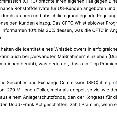
mmission (CFTC) brachte ihren eigenen Fall gegen Bin
nance Rohstoffderivate für US-Kunden angeboten und 
en durchzuführen und absichtlich grundlegende Regelun
nselben Kunden einzog. Das CFTC Whistleblower Prog
t Informanten 10% bis 30% dessen, was die CFTC in Ang
d.
lten die Identität eines Whistleblowers in erfolgreichen
 kann auch bei „verwandten Maßnahmen" einziehen (Du
mationen beruht), was bedeutet, dass ein Tipp Prämien 
 die Securities and Exchange Commission (SEC) ihre
grö
n: 279 Millionen Dollar, mehr als doppelt so viel wie de
 aus einem Anlegerschutzfonds, den der Kongress für d
n Dodd-Frank Act geschaffen, zahlt Prämien, wenn ein