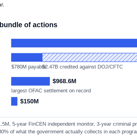
r.
 bundle of actions
$780M payable
$2.47B credited against DOJ/CFTC
$968.6M
largest OFAC settlement on record
$150M
5M, 5-year FinCEN independent monitor, 3-year criminal pr
0% of what the government actually collects in each progr