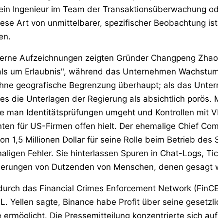
, ein Ingenieur im Team der Transaktionsüberwachung od
se Art von unmittelbarer, spezifischer Beobachtung ist
en.
Interne Aufzeichnungen zeigten Gründer Changpeng Zhao,
 als um Erlaubnis", während das Unternehmen Wachstum
 ohne geografische Begrenzung überhaupt; als das Unter
s die Unterlagen der Regierung als absichtlich porös. M
e man Identitätsprüfungen umgeht und Kontrollen mit
ten für US-Firmen offen hielt. Der ehemalige Chief Com
 von 1,5 Millionen Dollar für seine Rolle beim Betrieb de
ligen Fehler. Sie hinterlassen Spuren in Chat-Logs, T
innerungen von Dutzenden von Menschen, denen gesagt 
durch das Financial Crimes Enforcement Network (FinCEN
 L. Yellen sagte, Binance habe Profit über seine gesetzl
e ermöglicht. Die Pressemitteilung konzentrierte sich 