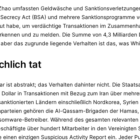
Zhao umfassten Geldwäsche und Sanktionsverletzungen.
ecrecy Act (BSA) und mehrere Sanktionsprogramme verl
t habe, um verdächtige Transaktionen im Zusammenhan
erkennen und zu melden. Die Summe von 4,3 Milliarden D
 aber das zugrunde liegende Verhalten ist das, was Wh
hlich tat
ar ist abstrakt; das Verhalten dahinter nicht. Die Staa
Dollar in Transaktionen mit Bezug zum Iran über mehrer
nktionierten Ländern einschließlich Nordkorea, Syrien 
parteien gehören die Al-Qassam-Brigaden der Hamas, d
nsomware-Betreiber. Während des gesamten relevanten 
chäftigte über hundert Mitarbeiter in den Vereinigten S
 einen einzigen Suspicious Activity Report ein. Jeder Pu