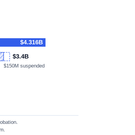
$4.316B
$3.4B
$150M suspended
obation.
am.