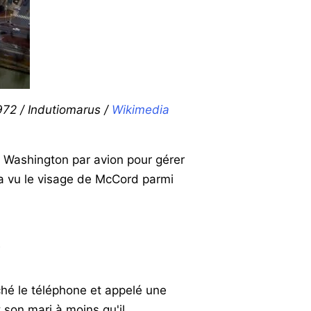
972 / Indutiomarus /
Wikimedia
à Washington par avion pour gérer
l, a vu le visage de McCord parmi
e
oché le téléphone et appelé une
t son mari à moins qu'il