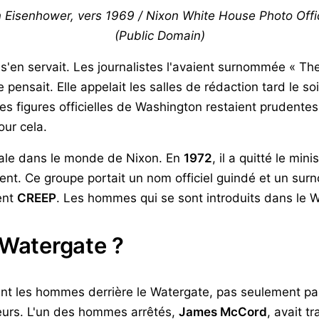
on Eisenhower, vers 1969 / Nixon White House Photo Off
(Public Domain)
t s'en servait. Les journalistes l'avaient surnommée « T
e pensait. Elle appelait les salles de rédaction tard le s
es figures officielles de Washington restaient prudentes 
pour cela.
rale dans le monde de Nixon. En
1972
, il a quitté le min
nt. Ce groupe portait un nom officiel guindé et un surn
ent
CREEP
. Les hommes qui se sont introduits dans le Wa
 Watergate ?
t les hommes derrière le Watergate, pas seulement par l
eurs. L'un des hommes arrêtés,
James McCord
, avait t