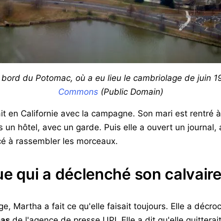
ord du Potomac, où a eu lieu le cambriolage de juin 1
Commons
(Public Domain)
t en Californie avec la campagne. Son mari est rentré 
dans un hôtel, avec un garde. Puis elle a ouvert un journa
é à rassembler les morceaux.
ue qui a déclenché son calvair
e, Martha a fait ce qu'elle faisait toujours. Elle a décr
mas
de l'agence de presse UPI. Elle a dit qu'elle quitterai