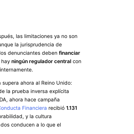
pués, las limitaciones ya no son
aunque la jurisprudencia de
; los denunciantes deben
financiar
o hay
ningún regulador central
con
 internamente.
 supera ahora al Reino Unido:
e la prueba inversa explícita
 PIDA, ahora hace campaña
Conducta Financiera
recibió
1.131
abilidad, y la cultura
ados conducen a lo que el