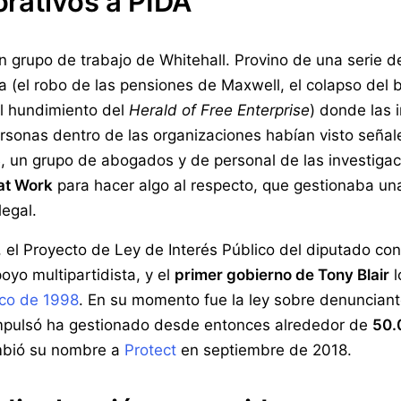
rativos a PIDA
n grupo de trabajo de Whitehall. Provino de una serie d
a (el robo de las pensiones de Maxwell, el colapso del 
el hundimiento del
Herald of Free Enterprise
) donde las 
rsonas dentro de las organizaciones habían visto señal
3
, un grupo de abogados y de personal de las investigac
at Work
para hacer algo al respecto, que gestionaba un
legal.
 el Proyecto de Ley de Interés Público del diputado co
yo multipartidista, y el
primer gobierno de Tony Blair
l
ico de 1998
. En su momento fue la ley sobre denuncian
impulsó ha gestionado desde entonces alrededor de
50.
ambió su nombre a
Protect
en septiembre de 2018.