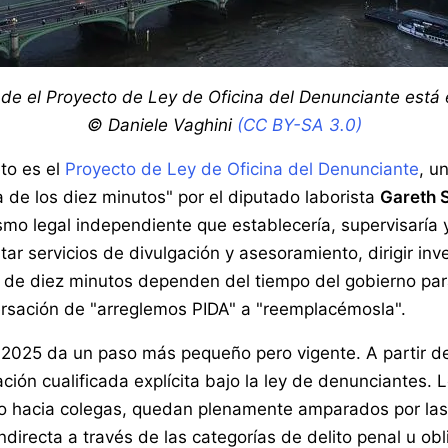
nde el Proyecto de Ley de Oficina del Denunciante está
© Daniele Vaghini
(CC BY-SA 3.0)
to es el
Proyecto de Ley de Oficina del Denunciante
, u
 de los diez minutos" por el diputado laborista
Gareth S
smo legal independiente que establecería, supervisaría 
ar servicios de divulgación y asesoramiento, dirigir in
ey de diez minutos dependen del tiempo del gobierno pa
ersación de "arreglemos PIDA" a "reemplacémosla".
2025 da un paso más pequeño pero vigente. A partir d
ción cualificada explícita bajo la ley de denunciantes.
 o hacia colegas, quedan plenamente amparados por las 
directa a través de las categorías de delito penal u obl