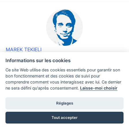
MAREK TEKIELI
Spécialiste de la conformité, axé sur le déploiement des
Informations sur les cookies
politiques et la circulation de l'information. Écrit sur la
Ce site Web utilise des cookies essentiels pour garantir son
réglementation de l'UE et le signalement.
bon fonctionnement et des cookies de suivi pour
comprendre comment vous interagissez avec lui. Ce dernier
ne sera défini qu'après consentement.
Laisse-moi choisir
Avez-vous trouvé cet article intéressant ?
Partagez-le avec d'autres
Réglages
Tout accepter