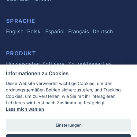
SPRACHE
English
Polski
Español
Français
Deutsch
PRODUKT
Hinweisgeber-Software
So funktioniert es
Informationen zu Cookies
Diese Website verwendet wichtige Cookies, um den
RATGEBER
ordnungsgemäßen Betrieb sicherzustellen, und Tracking-
Grundlagen
Whistleblower
Vorschriften
Cookies, um zu verstehen, wie Sie mit ihr interagieren.
Letzteres wird erst nach Zustimmung festgelegt.
Geschäft
Häufig gestellte Fragen
Lass mich wählen
EU-Whistleblower-Bericht 2026
Einstellungen