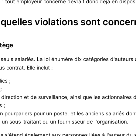
: tout employeur concerné devrait donc déjà en dispos
 quelles violations sont conce
otège
seuls salariés. La loi énumère dix catégories d'auteurs
 contrat. Elle inclut :
ics ;
;
rection et de surveillance, ainsi que les actionnaires d
s ;
pourparlers pour un poste, et les anciens salariés dont l
 un sous-traitant ou un fournisseur de l'organisation.
lles s'étend également aux personnes liées à l'auteur d