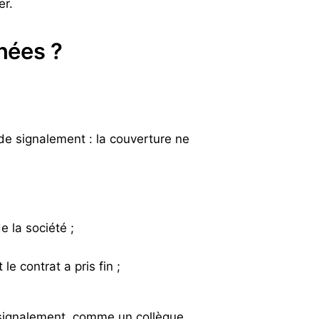
er.
rnées ?
 de signalement : la couverture ne
e la société ;
e contrat a pris fin ;
u signalement, comme un collègue