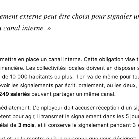
ement externe peut être choisi pour signaler 
n canal interne. »
ttre en place un canal interne. Cette obligation vise t
inancière. Les collectivités locales doivent en disposer 
és de 10 000 habitants ou plus. Il en va de même pour 
evoir les signalements par écrit, oralement, ou les deux, 
249 salariés
peuvent partager un même canal.
diatement. L'employeur doit accuser réception d'un s
étent pour agir, il transmet le signalement dans les 5 jour
élai de
3 mois
, et il conserve le signalement pendant 3 
t et ne le montre qu'à la personne que vous désignez. E