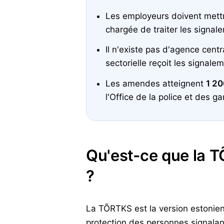
Les employeurs doivent mettr
chargée de traiter les signal
Il n'existe pas d'agence cent
sectorielle reçoit les signale
Les amendes atteignent
1 20
l'Office de la police et des g
Qu'est-ce que la T
?
La TÕRTKS est la version estonienn
protection des personnes signalant 